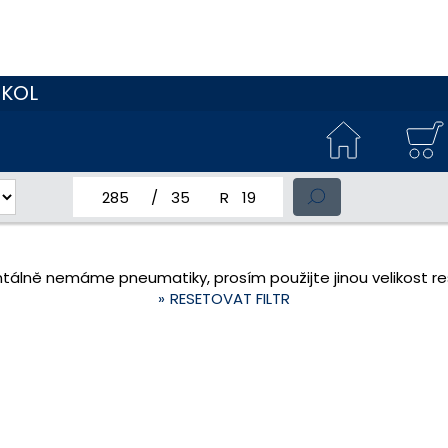
 KOL
jmenovitá šířka pneumatiky
profil pneumatiky
jmenovitý průměr pneumatiky
tálně nemáme pneumatiky, prosím použijte jinou velikost res
RESETOVAT FILTR