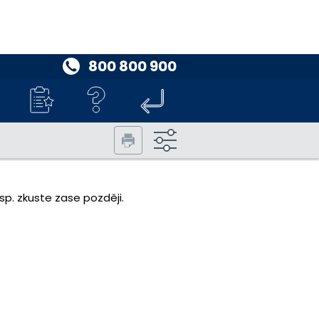
800 800 900
p. zkuste zase později.