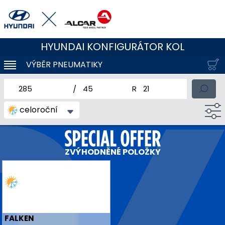
HYUNDAI KONFIGURÁTOR KOL
VÝBĚR PNEUMATIKY
KLOUBOVÁ NAVIGACE
jmenovitá šířka pneumatiky
profil pneumatiky
jmenovitý průměr pneum
celoroční
ZVÝHODNĚNÉ POLOŽKY
FALKEN