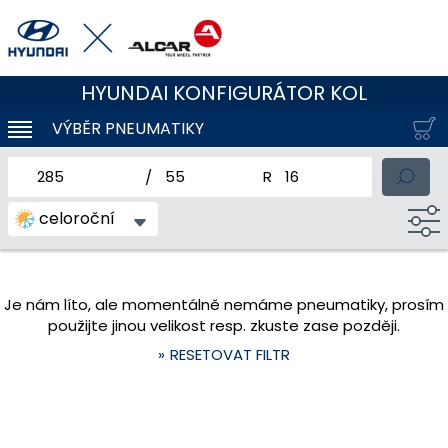
HYUNDAI KONFIGURÁTOR KOL
VÝBĚR PNEUMATIKY
KLOUBOVÁ NAVIGACE
jmenovitá šířka pneumatiky
profil pneumatiky
jmenovitý průměr pneum
celoroční
Je nám líto, ale momentálně nemáme pneumatiky, prosím
použijte jinou velikost resp. zkuste zase později.
RESETOVAT FILTR