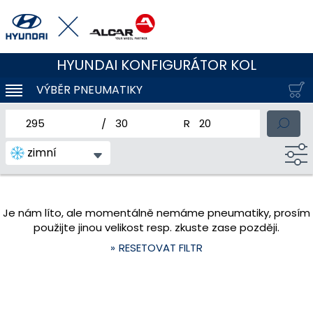
HYUNDAI KONFIGURÁTOR KOL
VÝBĚR PNEUMATIKY
KLOUBOVÁ NAVIGACE
jmenovitá šířka pneumatiky
profil pneumatiky
jmenovitý průměr pneum
zimní
Je nám líto, ale momentálně nemáme pneumatiky, prosím
použijte jinou velikost resp. zkuste zase později.
RESETOVAT FILTR