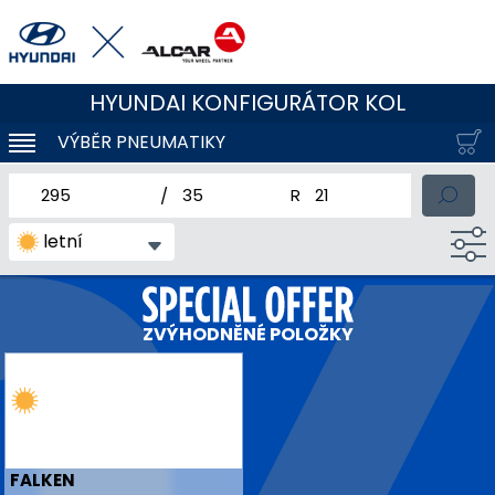
HYUNDAI KONFIGURÁTOR KOL
VÝBĚR PNEUMATIKY
KLOUBOVÁ NAVIGACE
jmenovitá šířka pneumatiky
profil pneumatiky
jmenovitý průměr pneum
letní
ZVÝHODNĚNÉ POLOŽKY
FALKEN