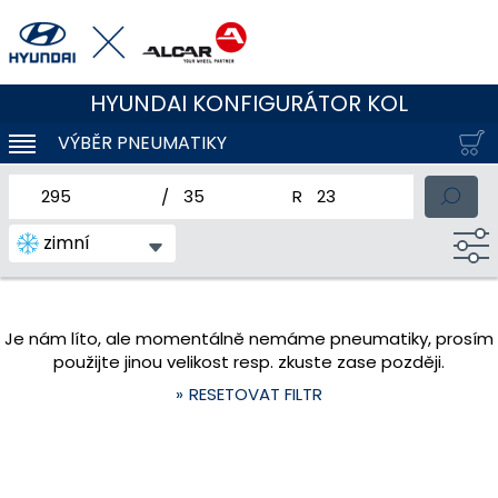
HYUNDAI KONFIGURÁTOR KOL
VÝBĚR PNEUMATIKY
KLOUBOVÁ NAVIGACE
jmenovitá šířka pneumatiky
profil pneumatiky
jmenovitý průměr pneum
zimní
Je nám líto, ale momentálně nemáme pneumatiky, prosím
použijte jinou velikost resp. zkuste zase později.
RESETOVAT FILTR