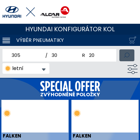
HYUNDAI KONFIGURÁTOR KOL
VÝBĚR PNEUMATIKY
KLOUBOVÁ NAVIGACE
jmenovitá šířka pneumatiky
profil pneumatiky
jmenovitý průměr pneum
letní
ZVÝHODNĚNÉ POLOŽKY
FALKEN
FALKEN