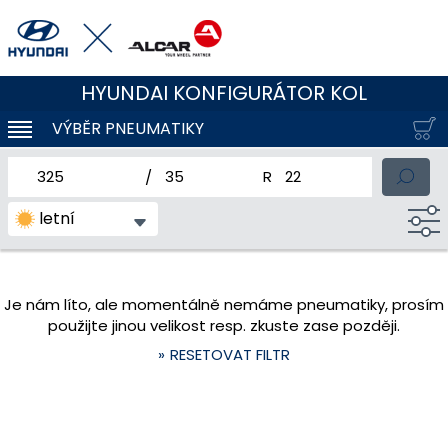
HYUNDAI KONFIGURÁTOR KOL
VÝBĚR PNEUMATIKY
KLOUBOVÁ NAVIGACE
jmenovitá šířka pneumatiky
profil pneumatiky
jmenovitý průměr pneum
letní
Je nám líto, ale momentálně nemáme pneumatiky, prosím
použijte jinou velikost resp. zkuste zase později.
RESETOVAT FILTR